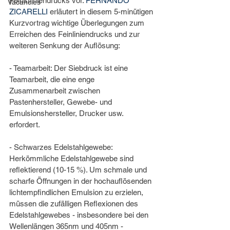
Feinstliniendrucks vor. 
FERNANDO 
Vacancies
ZICARELLI
 erläutert in diesem 5-minütigen 
Kurzvortrag wichtige Überlegungen zum 
Erreichen des Feinliniendrucks und zur 
weiteren Senkung der Auflösung:
- Teamarbeit: Der Siebdruck ist eine 
Teamarbeit, die eine enge 
Zusammenarbeit zwischen 
Pastenhersteller, Gewebe- und 
Emulsionshersteller, Drucker usw. 
erfordert. 
- Schwarzes Edelstahlgewebe: 
Herkömmliche Edelstahlgewebe sind 
reflektierend (10-15 %). Um schmale und 
scharfe Öffnungen in der hochauflösenden 
lichtempfindlichen Emulsion zu erzielen, 
müssen die zufälligen Reflexionen des 
Edelstahlgewebes - insbesondere bei den 
Wellenlängen 365nm und 405nm - 