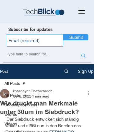
Subscribe for updates
Submit
Sign Up
Post
All Posts
khashayar Ghaffarzadeh
All Posts
Oct 8, 2022
1 min read
Wie druckt man Merkmale
Subscription Only
unter 30um im Siebdruck?
Events
 Der Siebdruck entwickelt sich ständig 
Videos
weiter und stößt nun in den Bereich des 